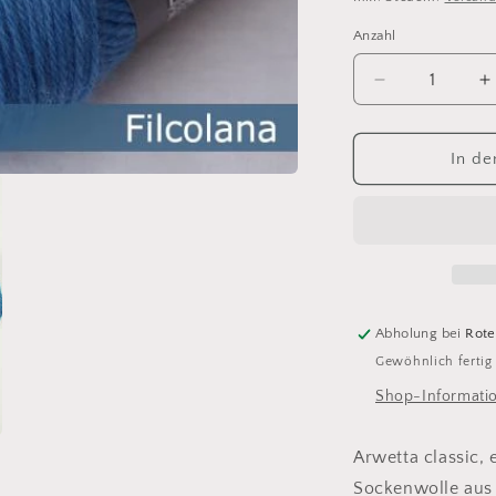
Anzahl
Anzahl
Verringere
E
die
d
Menge
M
für
f
In de
arwetta
a
classic
c
142
1
Abholung bei
Rote
Gewöhnlich fertig
Shop-Informati
Arwetta classic,
Sockenwolle aus