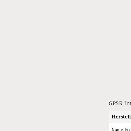
öffnen
GPSR In
Herstel
Name: Fil