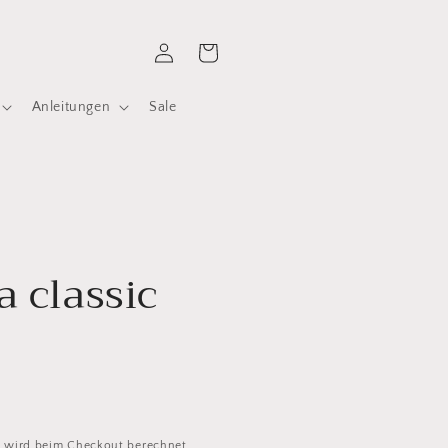
Einloggen
Warenkorb
Anleitungen
Sale
a classic
d
wird beim Checkout berechnet