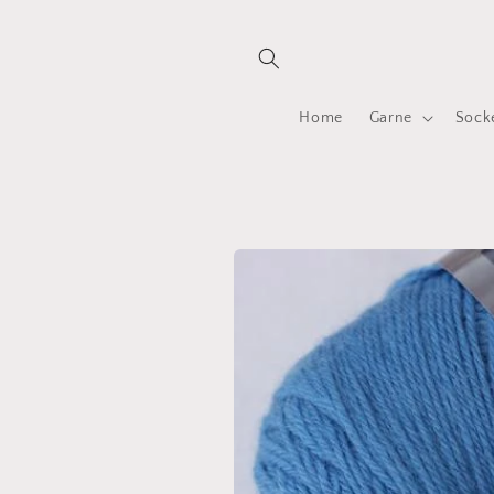
Direkt
zum
Inhalt
Home
Garne
Sock
Zu
Produktinformationen
springen