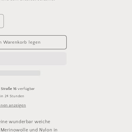
rhöhe
ie
enge
ür
n Warenkorb legen
rwetta
lassic
42
 Straße 16
verfügbar
 in 24 Stunden
onen anzeigen
 eine wunderbar weiche
 Merinowolle und Nylon in