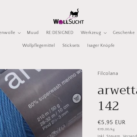
enwolle
Muud
RE:DESIGNED
Werkzeug
Geschenke
Wollpflegemittel
Sticksets
Isager Knöpfe
Filcolana
arwett
142
Normaler
€5,95 EUR
Grundpreis
€119,00/kg
Preis
Inkl. Steuern.
Versan