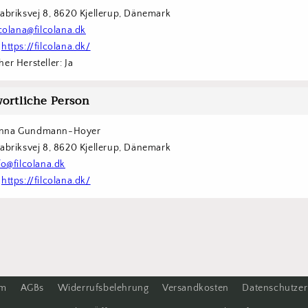
Fabriksvej 8, 8620 Kjellerup, Dänemark
lcolana@filcolana.dk
 
https://filcolana.dk/
er Hersteller: Ja
ortliche Person
nna Gundmann-Hoyer
Fabriksvej 8, 8620 Kjellerup, Dänemark
fo@filcolana.dk
 
https://filcolana.dk/
um
AGBs
Widerrufsbelehrung
Versandkosten
Datenschutzer