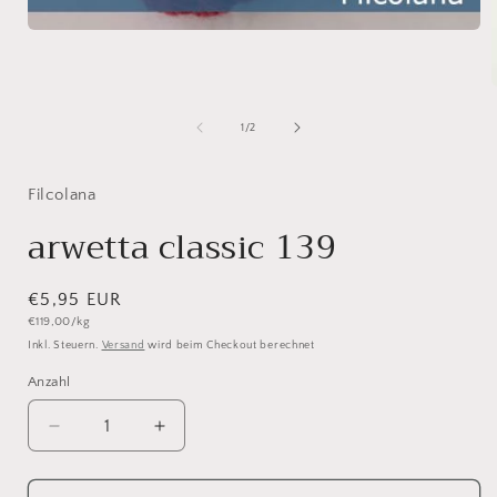
Medien
1
in
Modal
öffnen
i
von
1
/
2
ö
Filcolana
arwetta classic 139
Normaler
€5,95 EUR
Grundpreis
€119,00/kg
Preis
Inkl. Steuern.
Versand
wird beim Checkout berechnet
Anzahl
Anzahl
Verringere
Erhöhe
die
die
Menge
Menge