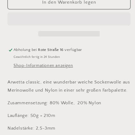
für
für
In den Warenkorb legen
arwetta
arwetta
classic
classic
139
139
Abholung bei
Rote Straße 16
verfügbar
Gewöhnlich fertig in 24 Stunden
Shop-Informationen anzeigen
Arwetta classic, eine wunderbar weiche Sockenwolle aus
Merinowolle und Nylon in einer sehr großen Farbpalette.
Zusammensetzung: 80% Wolle, 20% Nylon
Lauflänge: 50g = 210m
Nadelstärke: 2,5-3mm