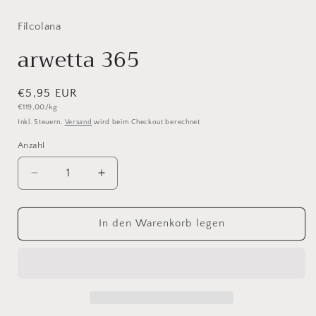
1
in
Modal
Filcolana
öffnen
arwetta 365
Normaler
€5,95 EUR
Grundpreis
€119,00/kg
Preis
Inkl. Steuern.
Versand
wird beim Checkout berechnet
Anzahl
Anzahl
Verringere
Erhöhe
die
die
Menge
Menge
für
für
In den Warenkorb legen
arwetta
arwetta
365
365