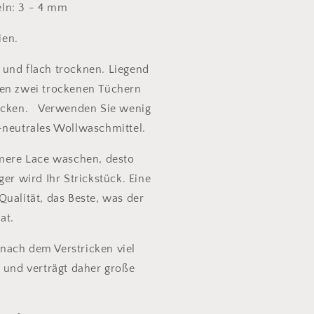
ln: 3 - 4 mm
ien.
und flach trocknen. Liegend
hen zwei trockenen Tüchern
rücken. Verwenden Sie wenig
-neutrales Wollwaschmittel.
hmere Lace waschen, desto
ger wird Ihr Strickstück. Eine
Qualität, das Beste, was der
at.
ach dem Verstricken viel
h und verträgt daher große