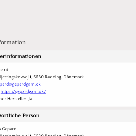
formation
lerinformationen
pard 
Hjertingskovvej 1, 6630 Rødding, Dänemark
pard@gepardgarn.dk
 
https://gepardgarn.dk/
er Hersteller: Ja
ortliche Person
s Gepard