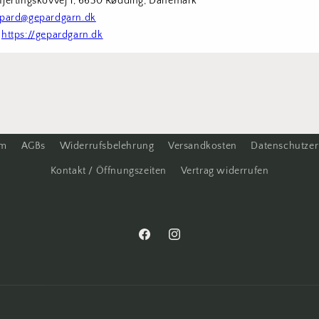
Hjertingskovvej 1, 6630 Rødding, Dänemark
pard@gepardgarn.dk
 
https://gepardgarn.dk
um
AGBs
Widerrufsbelehrung
Versandkosten
Datenschutzer
Kontakt / Öffnungszeiten
Vertrag widerrufen
Facebook
Instagram