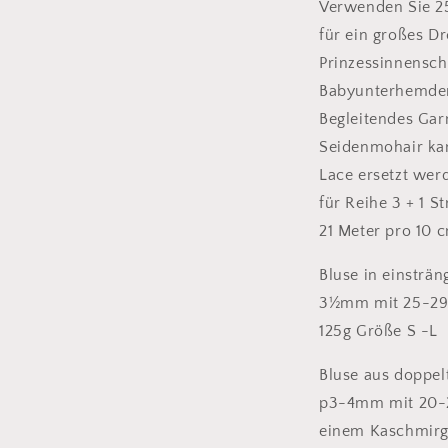
Verwenden Sie 25 
für ein großes Dr
Prinzessinnenscha
Babyunterhemden 
Begleitendes Gar
Seidenmohair ka
Lace ersetzt wer
für Reihe 3 + 1 S
21 Meter pro 10 
Bluse in einsträn
3½mm mit 25-29m
125g Größe S -L
Bluse aus doppe
p3-4mm mit 20-2
einem Kaschmirg