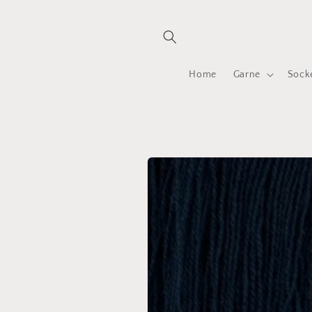
Direkt
zum
Inhalt
Home
Garne
Sock
Zu
Produktinformationen
springen