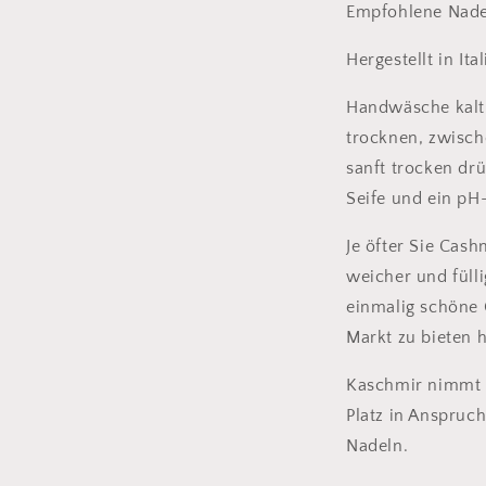
Empfohlene Nade
Hergestellt in Ital
Handwäsche kalt 
trocknen, zwisc
sanft trocken d
Seife und ein pH
Je öfter Sie Cas
weicher und fülli
einmalig schöne 
Markt zu bieten h
Kaschmir nimmt n
Platz in Anspruc
Nadeln.