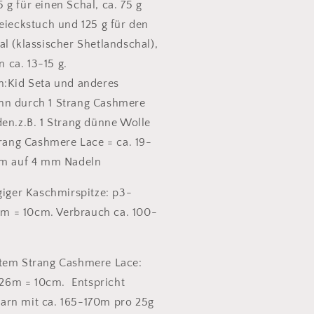
g für einen Schal, ca. 75 g
eieckstuch und 125 g für den
l (klassischer Shetlandschal),
ca. 13-15 g.
n:Kid Seta und anderes
nn durch 1 Strang Cashmere
den.z.B. 1 Strang dünne Wolle
trang Cashmere Lace = ca. 19-
cm auf 4 mm Nadeln
giger Kaschmirspitze: p3-
 = 10cm. Verbrauch ca. 100-
ltem Strang Cashmere Lace:
6m = 10cm. Entspricht
arn mit ca. 165-170m pro 25g