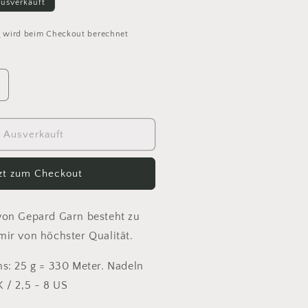
usverkauft
d
wird beim Checkout berechnet
rhöhe
ie
enge
ür
Ausverkauft
80
tzt zum Checkout
epard
ashmere
ace
on Gepard Garn besteht zu
unkelblau
ir von höchster Qualität.
s: 25 g = 330 Meter. Nadeln
 / 2,5 - 8 US