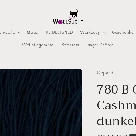
enwolle
Muud
RE:DESIGNED
Werkzeug
Geschenke
Wollpflegemittel
Sticksets
Isager Knöpfe
Gepard
780 B 
Cashm
dunke