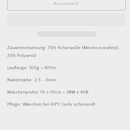
für
für
Ausverkauft
Meilenweit
Meilenweit
100
100
Merino
Merino
extrafine
extrafine
Cosima
Cosima
#3487
#3487
Zusammensetzung: 75% Schurwolle (Merino extrafein),
25% Polyamid
Lauflänge: 100g = 420m
Nadelstärke: 2,5 - 3mm
Maschenprobe: 10 x 10cm = 28M x 40R
Pflege: Waschen bei 40°C (sehr schonend)