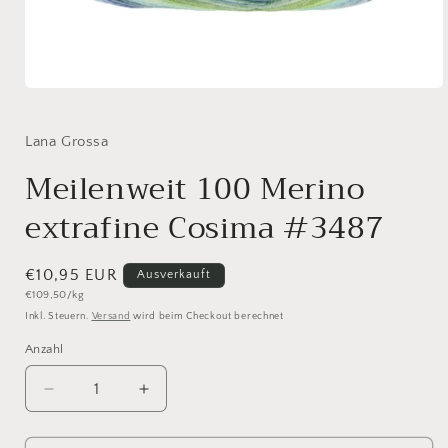
Medien
1
in
Modal
Lana Grossa
öffnen
Meilenweit 100 Merino
extrafine Cosima #3487
Normaler
€10,95 EUR
Ausverkauft
Grundpreis
€109,50/kg
Preis
Inkl. Steuern.
Versand
wird beim Checkout berechnet
Anzahl
Anzahl
Verringere
Erhöhe
die
die
Menge
Menge