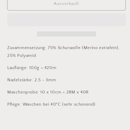
für
für
Ausverkauft
2467
2467
Meilenweitt
Meilenweitt
100
100
Merino
Merino
Extrafine
Extrafine
Zusammensetzung: 75% Schurwolle (Merino extrafein),
25% Polyamid
Lauflänge: 100g = 420m
Nadelstärke: 2,5 - 3mm
Maschenprobe: 10 x 10cm = 28M x 40R
Pflege: Waschen bei 40°C (sehr schonend)