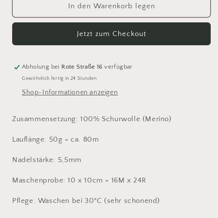
für
für
In den Warenkorb legen
230
230
Cool
Cool
Jetzt zum Checkout
Wool
Wool
Superbig
Superbig
Melange
Melange
Abholung bei
Rote Straße 16
verfügbar
Gewöhnlich fertig in 24 Stunden
Shop-Informationen anzeigen
Zusammensetzung: 100% Schurwolle (Merino)
Lauflänge: 50g = ca. 80m
Nadelstärke: 5,5mm
Maschenprobe: 10 x 10cm = 16M x 24R
Pflege: Waschen bei 30°C (sehr schonend)