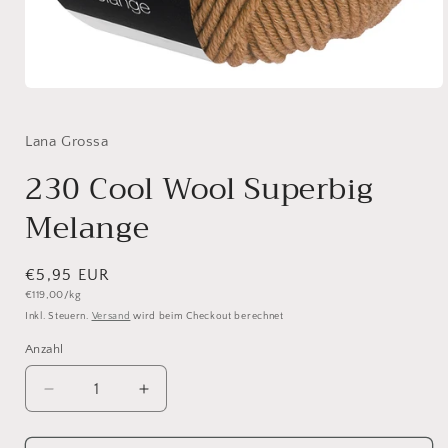
Medien
1
in
Modal
Lana Grossa
öffnen
230 Cool Wool Superbig
Melange
Normaler
€5,95 EUR
Grundpreis
€119,00/kg
Preis
Inkl. Steuern.
Versand
wird beim Checkout berechnet
Anzahl
Anzahl
Verringere
Erhöhe
die
die
Menge
Menge