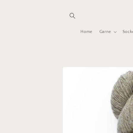
Direkt
zum
Inhalt
Home
Garne
Sock
Zu
Produktinformationen
springen