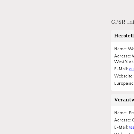
GPSR In
Herstel
Name: Wes
Adresse: 
West York
E-Mail: 
cu
Webseite:
Europäisch
Verantw
Name:  F
Adresse: 
E-Mail: 
te