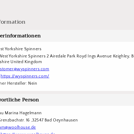
formation
lerinformationen
t Yorkshire Spinners
West Yorkshire Spinners 2 Airedale Park Royd Ings Avenue Keighley, 
shire United Kingdom
stomer@wyspinners.com
 
https://wyspinners.com/
er Hersteller: Nein
ortliche Person
rau Marina Hagelmann
Grenzbachstr. 16 ,32547 Bad Oeynhausen
am@woolhouse.de