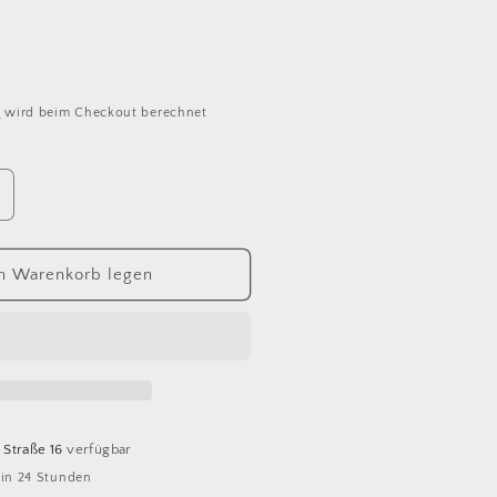
d
wird beim Checkout berechnet
rhöhe
ie
enge
ür
n Warenkorb legen
ight
rown
WYS
luefaced
eicester
leece
 Straße 16
verfügbar
DK
 in 24 Stunden