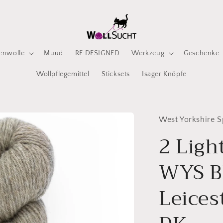
enwolle
Muud
RE:DESIGNED
Werkzeug
Geschenke
Wollpflegemittel
Sticksets
Isager Knöpfe
West Yorkshire S
2 Ligh
WYS B
Leices