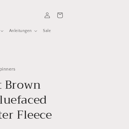
Einloggen
Warenkorb
Anleitungen
Sale
pinners
t Brown
luefaced
ter Fleece