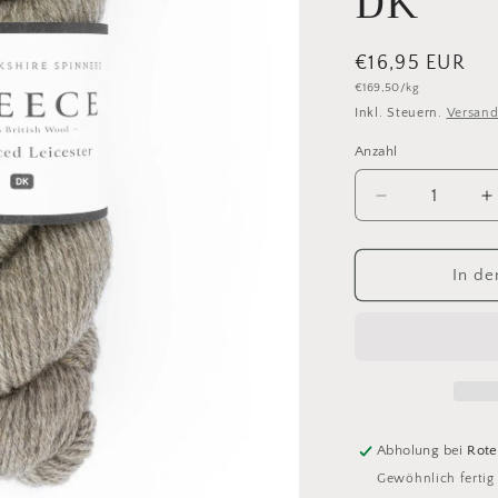
DK
Normaler
€16,95 EUR
Grundpreis
€169,50/kg
Preis
Inkl. Steuern.
Versan
Anzahl
Anzahl
Verringere
E
die
d
Menge
M
für
f
In de
2
2
Light
L
Brown
B
WYS
Bluefaced
B
Leicester
L
Fleece
F
Abholung bei
Rote
DK
Gewöhnlich fertig