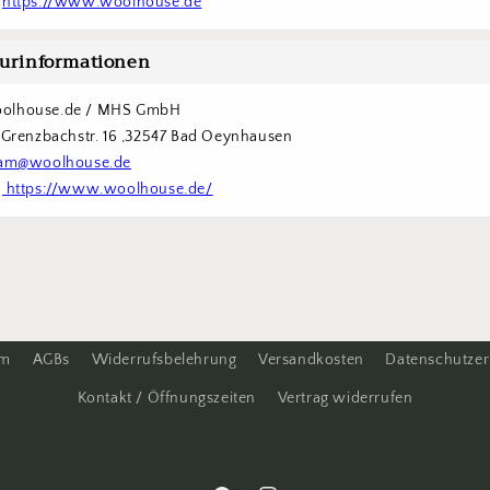
 
https://www.woolhouse.de
urinformationen
olhouse.de / MHS GmbH
  Grenzbachstr. 16 ,32547 Bad Oeynhausen
am@woolhouse.de
 
 https://www.woolhouse.de/
um
AGBs
Widerrufsbelehrung
Versandkosten
Datenschutzer
Kontakt / Öffnungszeiten
Vertrag widerrufen