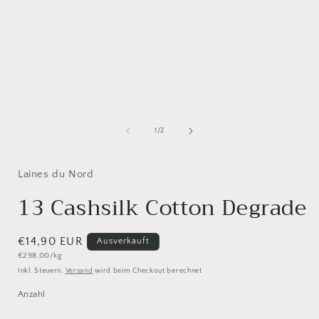
von
1
/
2
Laines du Nord
13 Cashsilk Cotton Degrade
Normaler
€14,90 EUR
Ausverkauft
Grundpreis
€298,00/kg
Preis
Inkl. Steuern.
Versand
wird beim Checkout berechnet
Anzahl
Anzahl