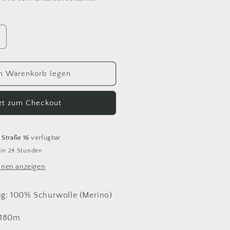
rhöhe
ie
enge
ür
n Warenkorb legen
28
andlust
tzt zum Checkout
oft
weed
80
 Straße 16
verfügbar
 in 24 Stunden
onen anzeigen
: 100% Schurwolle (Merino)
 180m