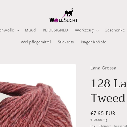
enwolle
Muud
RE:DESIGNED
Werkzeug
Geschenke
Wollpflegemittel
Sticksets
Isager Knöpfe
Lana Grossa
128 La
Tweed
Normaler
€7,95 EUR
Grundpreis
€159,00/kg
Preis
Inkl. Steuern.
Versan