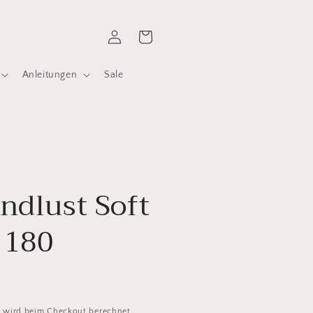
Einloggen
Warenkorb
Anleitungen
Sale
ndlust Soft
 180
d
wird beim Checkout berechnet