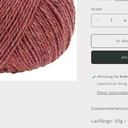
Anzahl
Anzahl
Verringere
E
die
d
Menge
M
für
f
In de
128
1
Landlust
L
Je
Soft
S
Tweed
T
180
1
Abholung bei
Rote
Gewöhnlich fertig
Shop-Informati
Zusammensetzung
Lauflänge: 50g =