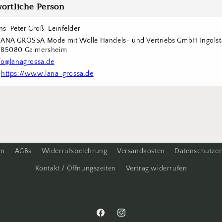
ortliche Person
s-Peter Groß-Leinfelder
LANA GROSSA Mode mit Wolle Handels- und Vertriebs GmbH Ingolstä
6 85080 Gaimersheim
fo@lanagrossa.de
 
https://www.lana-grossa.de
um
AGBs
Widerrufsbelehrung
Versandkosten
Datenschutzer
Kontakt / Öffnungszeiten
Vertrag widerrufen
Facebook
Instagram