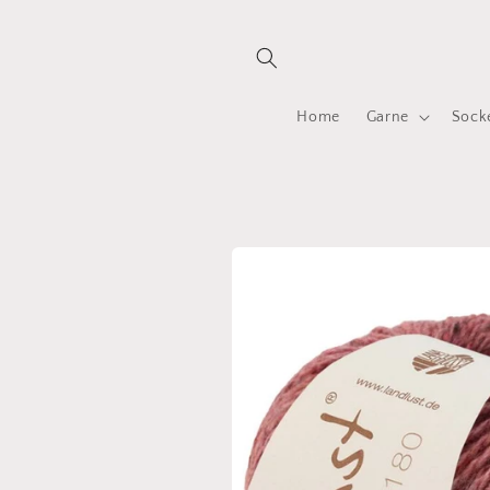
Direkt
zum
Inhalt
Home
Garne
Sock
Zu
Produktinformationen
springen