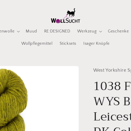
enwolle
Muud
RE:DESIGNED
Werkzeug
Geschenke
Wollpflegemittel
Sticksets
Isager Knöpfe
West Yorkshire S
1038 F
WYS B
Leices