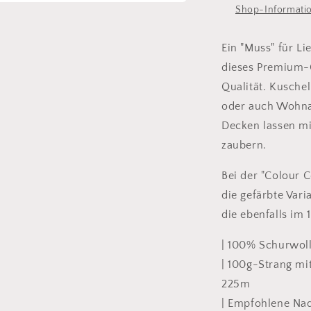
Shop-Informati
Ein "Muss" für Li
dieses Premium-
Qualität. Kuschel
oder auch Wohna
Decken lassen m
zaubern.
Bei der "Colour C
die gefärbte Vari
die ebenfalls i
| 100% Schurwoll
| 100g-Strang mit
225m
| Empfohlene Na