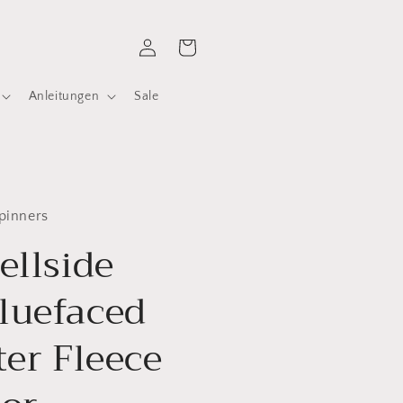
Einloggen
Warenkorb
Anleitungen
Sale
pinners
ellside
luefaced
ter Fleece