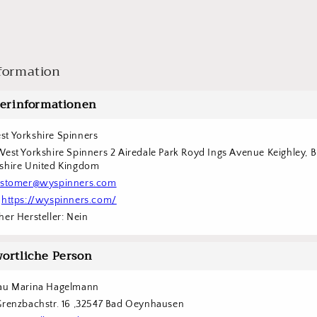
formation
lerinformationen
t Yorkshire Spinners
West Yorkshire Spinners 2 Airedale Park Royd Ings Avenue Keighley, 
shire United Kingdom
stomer@wyspinners.com
 
https://wyspinners.com/
er Hersteller: Nein
ortliche Person
rau Marina Hagelmann
Grenzbachstr. 16 ,32547 Bad Oeynhausen