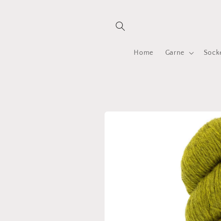
Direkt
zum
Inhalt
Home
Garne
Sock
Zu
Produktinformationen
springen