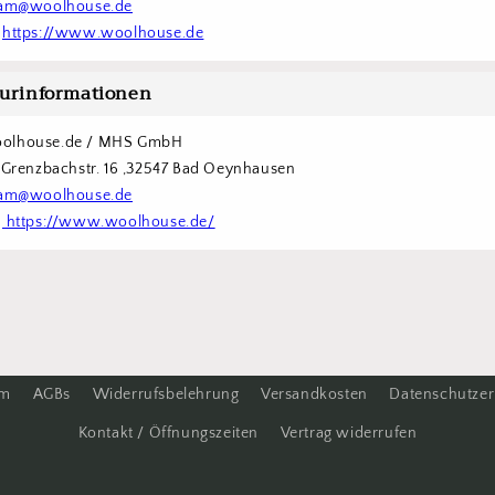
am@woolhouse.de
 
https://www.woolhouse.de
urinformationen
olhouse.de / MHS GmbH
  Grenzbachstr. 16 ,32547 Bad Oeynhausen
am@woolhouse.de
 
 https://www.woolhouse.de/
um
AGBs
Widerrufsbelehrung
Versandkosten
Datenschutzer
Kontakt / Öffnungszeiten
Vertrag widerrufen