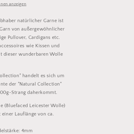
onen anzeigen
ebhaber natürlicher Garne ist
Garn von außergewöhnlicher
ige Pullover, Cardigans etc.
ccessoires wie Kissen und
it dieser wunderbaren Wolle
ollection" handelt es sich um
ante der "Natural Collection"
m 100g-Strang daherkommt.
e (Bluefaced Leicester Wolle)
 einer Lauflänge von ca.
delstärke: 4mm