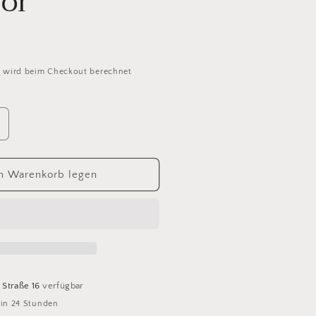
or
d
wird beim Checkout berechnet
rhöhe
ie
enge
ür
n Warenkorb legen
038
ellside
WYS
luefaced
eicester
leece
DK
 Straße 16
verfügbar
olor
 in 24 Stunden