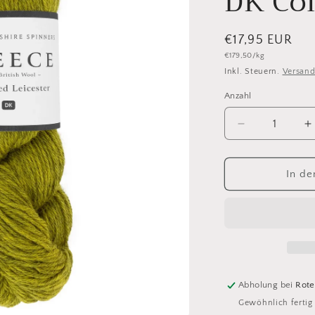
DK Col
Normaler
€17,95 EUR
Grundpreis
€179,50/kg
Preis
Inkl. Steuern.
Versan
Anzahl
Anzahl
Verringere
E
die
d
Menge
M
für
f
In de
1038
1
Fellside
F
WYS
Bluefaced
B
Leicester
L
Fleece
F
DK
Abholung bei
Rote
Color
C
Gewöhnlich fertig