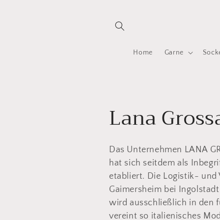
Direkt
zum
Inhalt
Home
Garne
Sock
K
Lana Gross
a
Das Unternehmen LANA GR
t
hat sich seitdem als Inbegr
etabliert. Die Logistik- und
e
Gaimersheim bei Ingolstadt
wird ausschließlich in den 
g
vereint so italienisches Mo