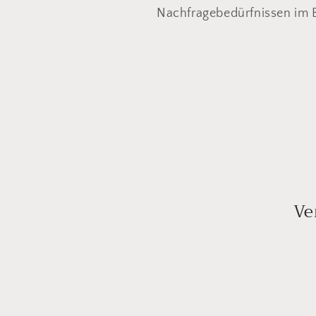
Nachfragebedürfnissen im B
o
r
i
e
:
Ve