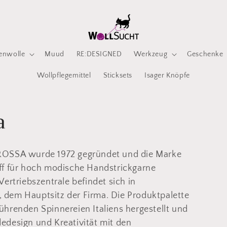
enwolle
Muud
RE:DESIGNED
Werkzeug
Geschenke
Wollpflegemittel
Sticksets
Isager Knöpfe
a
OSSA wurde 1972 gegründet und die Marke
iff für hoch modische Handstrickgarne
 Vertriebszentrale befindet sich in
, dem Hauptsitz der Firma. Die Produktpalette
führenden Spinnereien Italiens hergestellt und
dedesign und Kreativität mit den